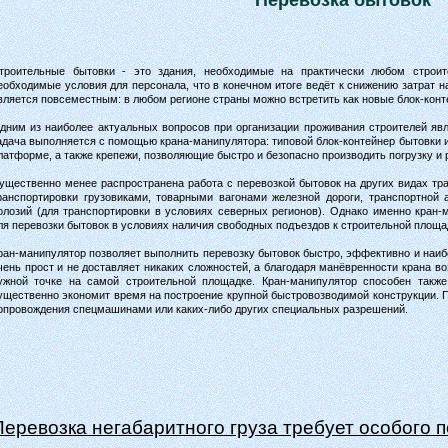
Перевозка бытовок
троительные бытовки - это здания, необходимые на практически любом строит
еобходимые условия для персонала, что в конечном итоге ведёт к снижению затрат н
вляется повсеместным: в любом регионе страны можно встретить как новые блок-конт
дним из наиболее актуальных вопросов при организации проживания строителей явл
адача выполняется с помощью крана-манипулятора: типовой блок-контейнер бытовки
латформе, а также крепежи, позволяющие быстро и безопасно производить погрузку и р
ущественно менее распространена работа с перевозкой бытовок на других видах тр
ранспортировки грузовиками, товарными вагонами железной дороги, транспортной 
олозий (для транспортировки в условиях северных регионов). Однако именно кран
ля перевозки бытовок в условиях наличия свободных подъездов к строительной площ
ран-манипулятор позволяет выполнить перевозку бытовок быстро, эффективно и наибо
чень прост и не доставляет никаких сложностей, а благодаря манёвренности крана в
ужной точке на самой строительной площадке. Кран-манипулятор способен также
ущественно экономит время на построение крупной быстровозводимой конструкции. 
опровождения спецмашинами или каких-либо других специальных разрешений.
Перевозка негабаритного груза требует особого 