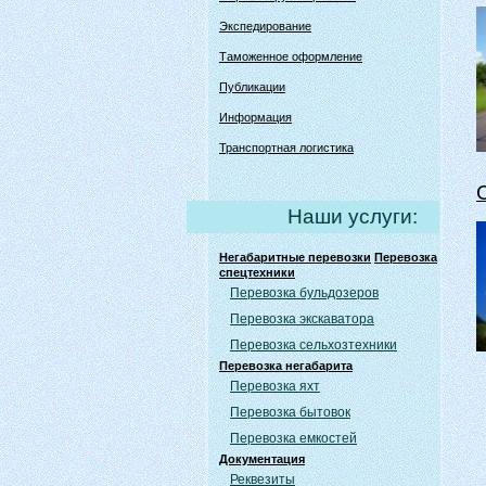
Экспедирование
Таможенное оформление
Публикации
Информация
Транспортная логистика
Наши услуги:
Негабаритные перевозки
Перевозка
спецтехники
Перевозка бульдозеров
Перевозка экскаватора
Перевозка сельхозтехники
Перевозка негабарита
Перевозка яхт
Перевозка бытовок
Перевозка емкостей
Документация
Реквезиты