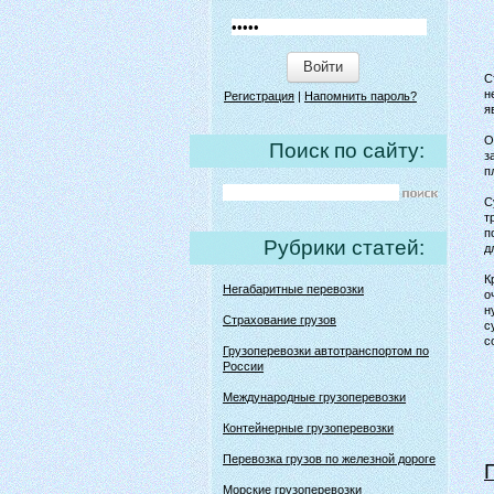
Войти
С
н
Регистрация
|
Напомнить пароль?
я
О
Поиск по сайту:
з
п
С
т
п
Рубрики статей:
д
К
Негабаритные перевозки
о
н
Страхование грузов
с
с
Грузоперевозки автотранспортом по
России
Международные грузоперевозки
Контейнерные грузоперевозки
Перевозка грузов по железной дороге
Морские грузоперевозки