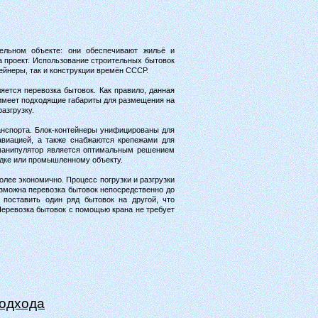
ельном объекте: они обеспечивают жильё и
а проект. Использование строительных бытовок
ейнеры, так и конструкции времён СССР.
яется перевозка бытовок. Как правило, данная
 имеет подходящие габариты для размещения на
азгрузку.
анспорта. Блок-контейнеры унифицированы для
авиацией, а также снабжаются крепежами для
-манипулятор является оптимальным решением
адке или промышленному объекту.
лее экономично. Процесс погрузки и разгрузки
озможна перевозка бытовок непосредственно до
 поставить один ряд бытовок на другой, что
Перевозка бытовок с помощью крана не требует
подхода