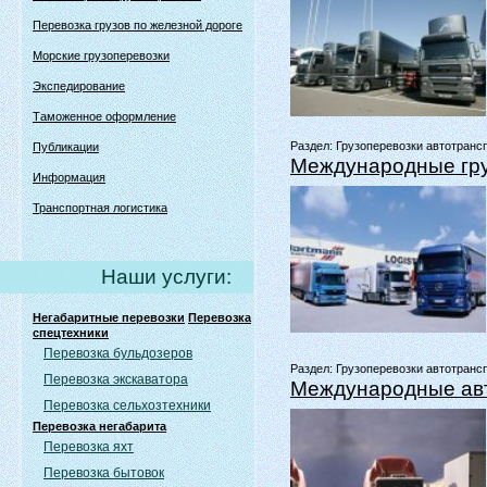
Перевозка грузов по железной дороге
Морские грузоперевозки
Экспедирование
Таможенное оформление
Раздел:
Грузоперевозки автотрансп
Публикации
Международные гру
Информация
Транспортная логистика
Наши услуги:
Негабаритные перевозки
Перевозка
спецтехники
Перевозка бульдозеров
Раздел:
Грузоперевозки автотрансп
Перевозка экскаватора
Международные авт
Перевозка сельхозтехники
Перевозка негабарита
Перевозка яхт
Перевозка бытовок