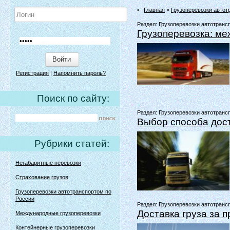
•
Главная
»
Грузоперевозки автот
Раздел:
Грузоперевозки автотрансп
Грузоперевозка: ме
Войти
Регистрация
|
Напомнить пароль?
Поиск по сайту:
Раздел:
Грузоперевозки автотрансп
Выбор способа дост
Рубрики статей:
Негабаритные перевозки
Страхование грузов
Грузоперевозки автотранспортом по
России
Раздел:
Грузоперевозки автотрансп
Доставка груза за 
Международные грузоперевозки
Контейнерные грузоперевозки