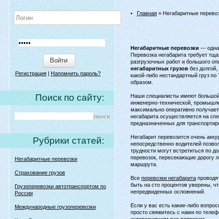
•
Главная
» Негабаритные перево
Негабаритные перевозки
— одна 
Перевозка негабарита требует тщ
Войти
разгрузочных работ и большого о
негабаритных грузов
без долгой,
Регистрация
|
Напомнить пароль?
какой-либо нестандартный груз по
образом.
Поиск по сайту:
Наши специалисты имеют большой 
инженерно-технической, промышле
максимально оперативно получает
негабарита осуществляется на сп
предназначенных для транспортир
Негабарит перевозится очень акку
Рубрики статей:
непосредственно водителей позвол
трудности могут встретиться по д
перевозок, пересекающие дорогу л
Негабаритные перевозки
маршрута.
Страхование грузов
Все
перевозки негабарита
проводят
быть на сто процентов уверены, чт
Грузоперевозки автотранспортом по
непредвиденных осложнений.
России
Если у вас есть какие-либо вопро
Международные грузоперевозки
просто свяжитесь с нами по телеф