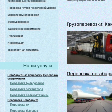
интересующим вас вопросам.
Контейнерные грузоперевозки
Перевозка грузов по железной дороге
Морские грузоперевозки
Экспедирование
Грузоперевозки: Как
Таможенное оформление
Публикации
Информация
Транспортная логистика
Наши услуги:
Перевозка негабари
Негабаритные перевозки
Перевозка
спецтехники
Перевозка бульдозеров
Перевозка экскаватора
Перевозка сельхозтехники
Перевозка негабарита
Перевозка яхт
Перевозка бытовок