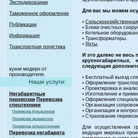
Экспедирование
Для вас мы можем осущ
Таможенное оформление
•
Сельскохозяйственна
Публикации
• Блоки очистных соору
• Котельное оборудован
Информация
• Трансформаторы.
•
Яхты
.
Транспортная логистика
И это далеко не весь
крупногабаритных, 
следующие дополните
кухни модерн от
производителя.
• Бесплатный выезд спе
Наши услуги:
• Оформление транспор
• Проектировка и анали
Негабаритные
• Изготовление и приме
перевозки
Перевозка
• Оформление специаль
спецтехники
• Организация сопрово
• Организация и контро
Перевозка бульдозеров
• Страхование перевози
Перевозка экскаватора
Перевозка сельхозтехники
Для осуществления гр
Перевозка негабарита
ведущих мировых произ