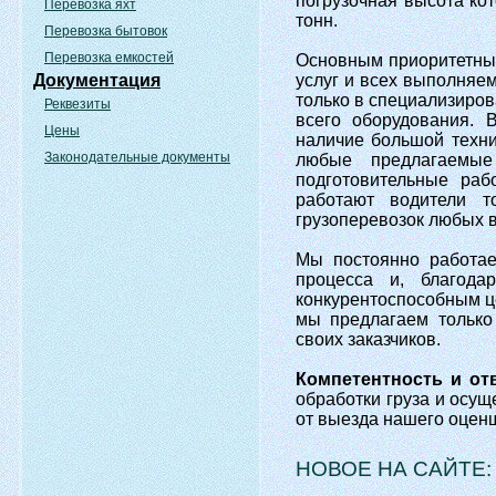
погрузочная высота кот
Перевозка яхт
тонн.
Перевозка бытовок
Перевозка емкостей
Основным приоритетны
Документация
услуг и всех выполняе
только в специализиров
Реквезиты
всего оборудования. 
Цены
наличие большой техни
Законодательные документы
любые предлагаемые
подготовительные раб
работают водители т
грузоперевозок любых в
Мы постоянно работа
процесса и, благод
конкурентоспособным ц
мы предлагаем только
своих заказчиков.
Компетентность и от
обработки груза и осущ
от выезда нашего оценщ
НОВОЕ НА САЙТЕ: