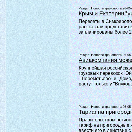
Раздел:
Новости транспорта 26-05
Крым и Екатеринбур
Перелеты в Симферополь
рассказали представит
запланированы более 2
Раздел:
Новости транспорта 26-05
Авиакомпания может
Крупнейшая российская
грузовых перевозок "Э
"Шереметьево" и "Домод
растут только у "Внуково
Раздел:
Новости транспорта 26-05
Тариф на пригород
Правительством регион
тариф на пригородные ж
ввести его в действие с