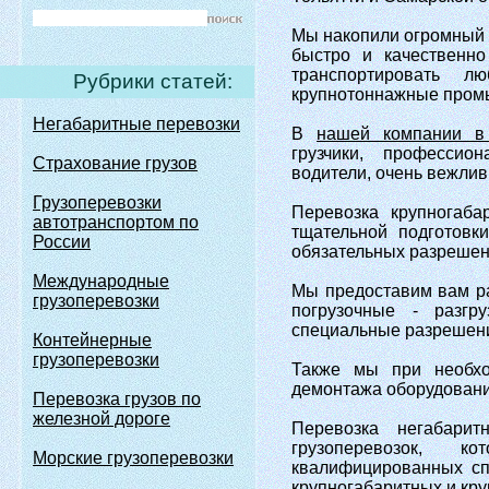
Мы накопили огромный 
быстро и качественно
транспортировать л
Рубрики статей:
крупнотоннажные промыш
Негабаритные перевозки
В
нашей компании в
грузчики, профессио
Страхование грузов
водители, очень вежли
Грузоперевозки
Перевозка крупногаба
автотранспортом по
тщательной подготовк
России
обязательных разрешен
Международные
Мы предоставим вам рас
грузоперевозки
погрузочные - разгр
специальные разрешени
Контейнерные
грузоперевозки
Также мы при необхо
демонтажа оборудовани
Перевозка грузов по
железной дороге
Перевозка негабари
грузоперевозок, к
Морские грузоперевозки
квалифицированных сп
крупногабаритных и кру