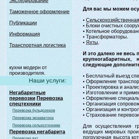
Экспедирование
Для вас мы можем осущ
Таможенное оформление
•
Сельскохозяйственна
Публикации
• Блоки очистных соору
• Котельное оборудован
Информация
• Трансформаторы.
•
Яхты
.
Транспортная логистика
И это далеко не весь
крупногабаритных, 
следующие дополните
кухни модерн от
производителя.
• Бесплатный выезд спе
Наши услуги:
• Оформление транспор
• Проектировка и анали
Негабаритные
• Изготовление и приме
перевозки
Перевозка
• Оформление специаль
спецтехники
• Организация сопрово
• Организация и контро
Перевозка бульдозеров
• Страхование перевози
Перевозка экскаватора
Перевозка сельхозтехники
Для осуществления гр
Перевозка негабарита
ведущих мировых произ
погрузочная высота кот
Перевозка яхт