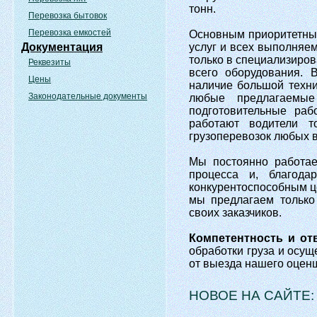
тонн.
Перевозка бытовок
Перевозка емкостей
Основным приоритетны
Документация
услуг и всех выполняе
только в специализиров
Реквезиты
всего оборудования. 
Цены
наличие большой техни
Законодательные документы
любые предлагаемые
подготовительные раб
работают водители т
грузоперевозок любых в
Мы постоянно работа
процесса и, благод
конкурентоспособным ц
мы предлагаем только
своих заказчиков.
Компетентность и от
обработки груза и осущ
от выезда нашего оценщ
НОВОЕ НА САЙТЕ: