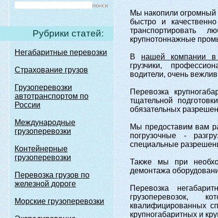
Мы накопили огромный 
быстро и качественно
транспортировать л
Рубрики статей:
крупнотоннажные промыш
Негабаритные перевозки
В
нашей компании в
грузчики, профессио
Страхование грузов
водители, очень вежли
Грузоперевозки
Перевозка крупногаба
автотранспортом по
тщательной подготовк
России
обязательных разрешен
Международные
Мы предоставим вам рас
грузоперевозки
погрузочные - разгр
специальные разрешени
Контейнерные
грузоперевозки
Также мы при необхо
демонтажа оборудовани
Перевозка грузов по
железной дороге
Перевозка негабари
грузоперевозок, к
Морские грузоперевозки
квалифицированных сп
крупногабаритных и кру