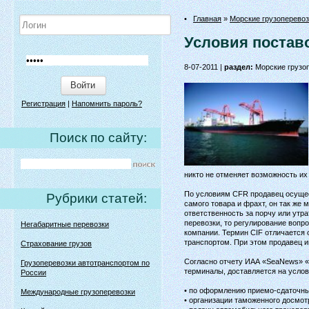
•
Главная
»
Морские грузоперевоз
Условия постав
8-07-2011 |
раздел:
Морские грузо
Войти
Регистрация
|
Напомнить пароль?
Поиск по сайту:
никто не отменяет возможность их 
По условиям CFR продавец осущест
Рубрики статей:
самого товара и фрахт, он так же 
ответственность за порчу или утра
перевозки, то регулирование вопр
Негабаритные перевозки
компании. Термин CIF отличается 
транспортом. При этом продавец 
Страхование грузов
Согласно отчету ИАА «SeaNews» «
Грузоперевозки автотранспортом по
терминалы, доставляется на услов
России
• по оформлению приемо-сдаточны
Международные грузоперевозки
• организации таможенного досмотр