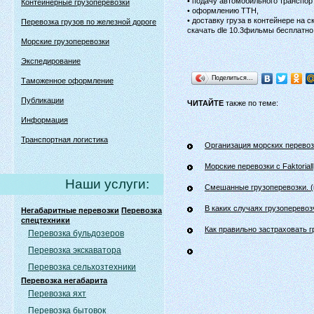
• подачу автомобильного транспор
Контейнерные грузоперевозки
• оформлению ТТН,
• доставку груза в контейнере на 
Перевозка грузов по железной дороге
скачать dle 10.3фильмы бесплатно
Морские грузоперевозки
Экспедирование
Поделиться…
Таможенное оформление
Публикации
ЧИТАЙТЕ
также по теме:
Информация
Транспортная логистика
Организация морских перевоз
Морские перевозки с Faktoriall
Наши услуги:
Смешанные грузоперевозки. 
В каких случаях грузоперевоз
Негабаритные перевозки
Перевозка
спецтехники
Как правильно застраховать г
Перевозка бульдозеров
Перевозка экскаватора
Перевозка сельхозтехники
Перевозка негабарита
Перевозка яхт
Перевозка бытовок