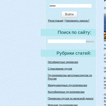
1
Войти
Регистрация
|
Напомнить пароль?
Поиск по сайту:
т
р
Рубрики статей:
С
о
т
Негабаритные перевозки
О
Страхование грузов
о
Грузоперевозки автотранспортом по
Е
России
к
п
Международные грузоперевозки
О
Контейнерные грузоперевозки
П
б
Перевозка грузов по железной дороге
Е
т
Морские грузоперевозки