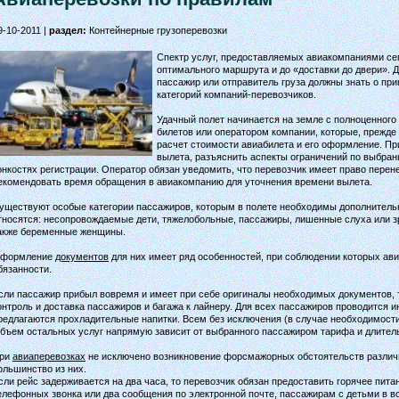
9-10-2011 |
раздел:
Контейнерные грузоперевозки
Спектр услуг, предоставляемых авиакомпаниями сег
оптимального маршрута и до «доставки до двери». Д
пассажир или отправитель груза должны знать о при
категорий компаний-перевозчиков.
Удачный полет начинается на земле с полноценного
билетов или оператором компании, которые, прежде 
расчет стоимости авиабилета и его оформление. При
вылета, разъяснить аспекты ограничений по выбран
онкостях регистрации. Оператор обязан уведомить, что перевозчик имеет право перен
екомендовать время обращения в авиакомпанию для уточнения времени вылета.
уществуют особые категории пассажиров, которым в полете необходимы дополнитель
тносятся: несопровождаемые дети, тяжелобольные, пассажиры, лишенные слуха или зр
акже беременные женщины.
формление
документов
для них имеет ряд особенностей, при соблюдении которых ав
бязанности.
сли пассажир прибыл вовремя и имеет при себе оригиналы необходимых документов, 
онтроль и доставка пассажиров и багажа к лайнеру. Для всех пассажиров проводится и
редлагаются прохладительные напитки. Всем без исключения (в случае необходимост
бъем остальных услуг напрямую зависит от выбранного пассажиром тарифа и длитель
ри
авиаперевозках
не исключено возникновение форсмажорных обстоятельств различ
ольшинство из них.
сли рейс задерживается на два часа, то перевозчик обязан предоставить горячее пита
елефонных звонка или два сообщения по электронной почте, пассажирам с детьми в во