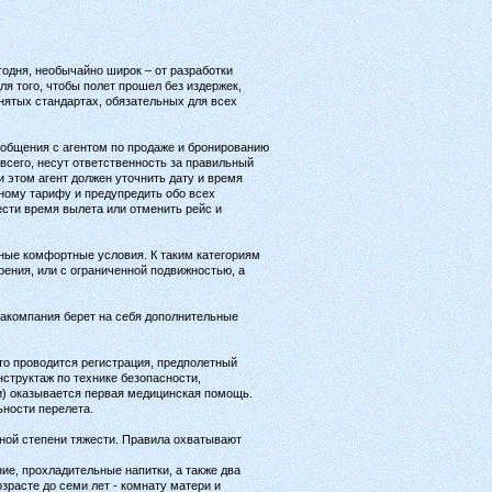
одня, необычайно широк – от разработки
ля того, чтобы полет прошел без издержек,
нятых стандартах, обязательных для всех
 общения с агентом по продаже и бронированию
всего, несут ответственность за правильный
 этом агент должен уточнить дату и время
ному тарифу и предупредить обо всех
ести время вылета или отменить рейс и
ные комфортные условия. К таким категориям
ения, или с ограниченной подвижностью, а
иакомпания берет на себя дополнительные
то проводится регистрация, предполетный
нструктаж по технике безопасности,
и) оказывается первая медицинская помощь.
ности перелета.
ной степени тяжести. Правила охватывают
ние, прохладительные напитки, а также два
зрасте до семи лет - комнату матери и