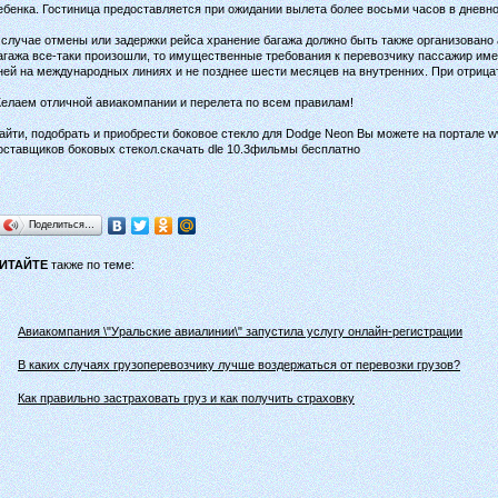
ебенка. Гостиница предоставляется при ожидании вылета более восьми часов в дневно
 случае отмены или задержки рейса хранение багажа должно быть также организовано
агажа все-таки произошли, то имущественные требования к перевозчику пассажир име
ней на международных линиях и не позднее шести месяцев на внутренних. При отрицат
елаем отличной авиакомпании и перелета по всем правилам!
айти, подобрать и приобрести боковое стекло для Dodge Neon Вы можете на портале w
оставщиков боковых стекол.скачать dle 10.3фильмы бесплатно
Поделиться…
ИТАЙТЕ
также по теме:
Авиакомпания \"Уральские авиалинии\" запустила услугу онлайн-регистрации
В каких случаях грузоперевозчику лучше воздержаться от перевозки грузов?
Как правильно застраховать груз и как получить страховку