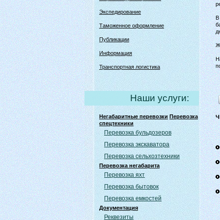
р
Экспедирование
В
б
Таможенное оформление
д
Публикации
Ж
Информация
Н
п
Транспортная логистика
Наши услуги:
Негабаритные перевозки
Перевозка
Ч
спецтехники
Перевозка бульдозеров
Перевозка экскаватора
Перевозка сельхозтехники
Перевозка негабарита
Перевозка яхт
Перевозка бытовок
Перевозка емкостей
Документация
Реквезиты