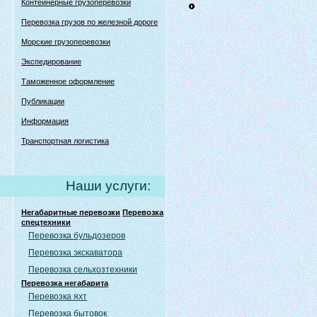
Контейнерные грузоперевозки
Перевозка грузов по железной дороге
Морские грузоперевозки
Экспедирование
Таможенное оформление
Публикации
Информация
Транспортная логистика
Наши услуги:
Негабаритные перевозки
Перевозка
спецтехники
Перевозка бульдозеров
Перевозка экскаватора
Перевозка сельхозтехники
Перевозка негабарита
Перевозка яхт
Перевозка бытовок