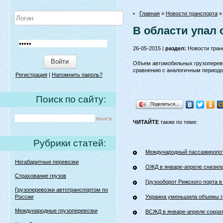
•
Главная
»
Новости транспорта
»
В области упал
26-05-2015 |
раздел:
Новости тран
Войти
Объем автомобильных грузоперевоз
сравнению с аналогичным периодо
Регистрация
|
Напомнить пароль?
Поиск по сайту:
Поделиться…
ЧИТАЙТЕ
также по теме:
Рубрики статей:
Международный пассажиропот
Негабаритные перевозки
ОЖД в январе-апреле снизила
Страхование грузов
Грузооборот Рижского порта 
Грузоперевозки автотранспортом по
России
Украина уменьшила объемы г
Международные грузоперевозки
ВСЖД в январе-апреле сократ