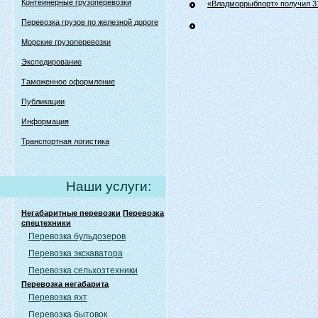
Контейнерные грузоперевозки
«Владморрыбпорт» получил 31
Перевозка грузов по железной дороге
Морские грузоперевозки
Экспедирование
Таможенное оформление
Публикации
Информация
Транспортная логистика
Наши услуги:
Негабаритные перевозки
Перевозка
спецтехники
Перевозка бульдозеров
Перевозка экскаватора
Перевозка сельхозтехники
Перевозка негабарита
Перевозка яхт
Перевозка бытовок