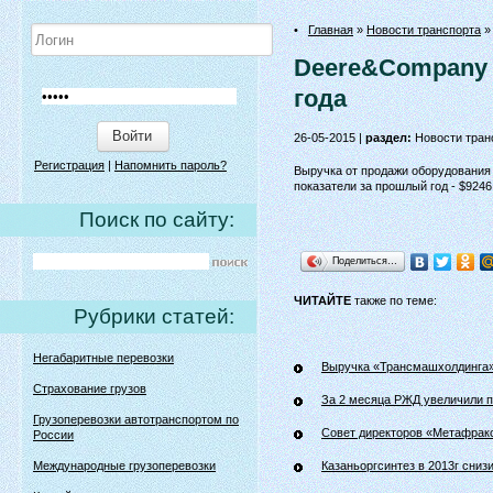
•
Главная
»
Новости транспорта
»
Deere&Company з
года
Войти
26-05-2015 |
раздел:
Новости тран
Регистрация
|
Напомнить пароль?
Выручка от продажи оборудования с
показатели за прошлый год - $9246
Поиск по сайту:
Поделиться…
ЧИТАЙТЕ
также по теме:
Рубрики статей:
Негабаритные перевозки
Выручка «Трансмашхолдинга» 
Страхование грузов
За 2 месяца РЖД увеличили п
Грузоперевозки автотранспортом по
Совет директоров «Метафракс
России
Международные грузоперевозки
Казаньоргсинтез в 2013г сни