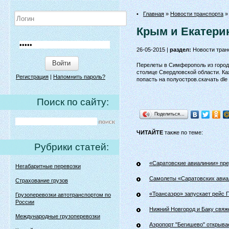
•
Главная
»
Новости транспорта
»
Крым и Екатерин
26-05-2015 |
раздел:
Новости тран
Войти
Перелеты в Симферополь из города
столице Свердловской области. К
Регистрация
|
Напомнить пароль?
попасть на полуостров.скачать dl
Поиск по сайту:
Поделиться…
ЧИТАЙТЕ
также по теме:
Рубрики статей:
«Саратовские авиалинии» пр
Негабаритные перевозки
Самолеты «Саратовских авиал
Страхование грузов
«Трансаэро» запускает рейс
Грузоперевозки автотранспортом по
России
Нижний Новгород и Баку свяж
Международные грузоперевозки
Аэропорт "Бегишево" открыва